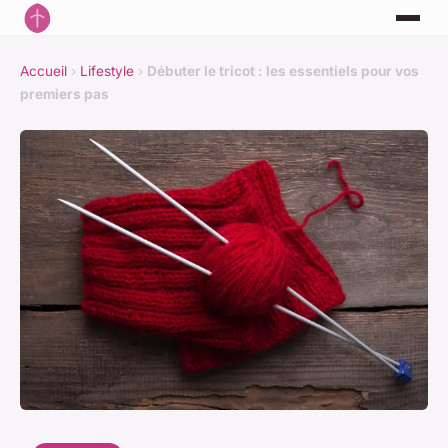
Accueil
›
Lifestyle
›
Débuter le tricot : les essentiels pour vos
premiers pas