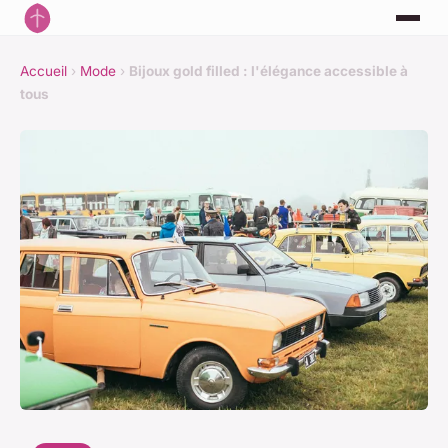
Accueil
›
Mode
›
Bijoux gold filled : l'élégance accessible à
tous