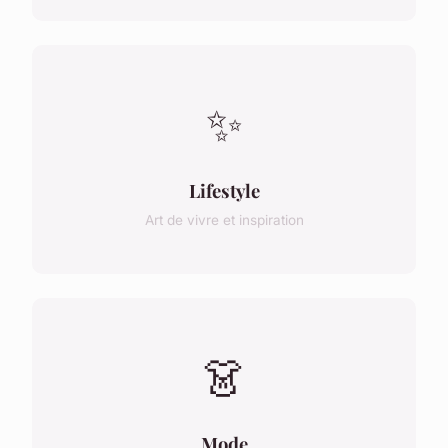
✨
Lifestyle
Art de vivre et inspiration
👗
Mode