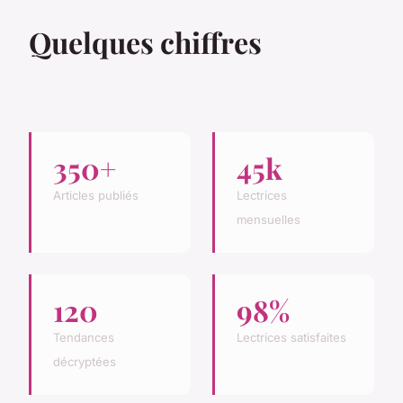
Quelques chiffres
350+
45k
Articles publiés
Lectrices
mensuelles
120
98%
Tendances
Lectrices satisfaites
décryptées