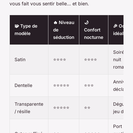
vous fait vous sentir belle… et bien.
🔥 Niveau
🌙
🧩 Type de
🎉 Occas
de
Confort
modèle
idéale
séduction
nocturne
Soirée in
Satin
⭐⭐⭐⭐
⭐⭐⭐⭐
nuit
romantiq
Anniversa
Dentelle
⭐⭐⭐⭐⭐
⭐⭐⭐
déclarat
Transparente
Déguisem
⭐⭐⭐⭐⭐
⭐⭐
/ résille
jeu de rô
Port