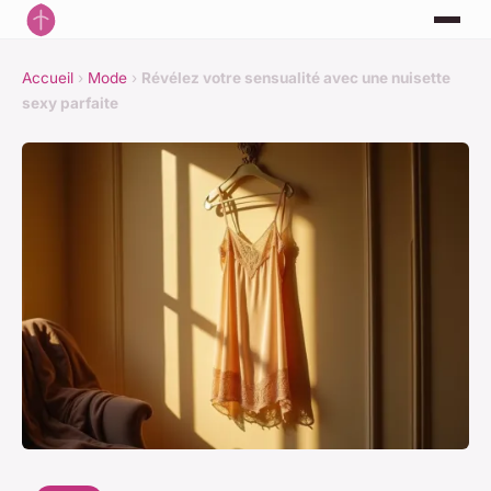
Accueil
›
Mode
›
Révélez votre sensualité avec une nuisette
sexy parfaite